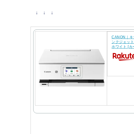
↓ ↓ ↓
CANON｜キ
ンクジェット複
ホワイト [カ