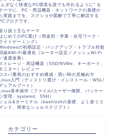
“ムダなく快適なPC環境を誰でも作れるように” を
テーマに、PC・周辺機器・ネットワークの基礎か
ら実践までを、スクショや図解で丁寧に解説する
PCブログです。
取り扱う主なテーマ
はじめてのPC選び（用途別：学業・在宅ワーク・
ライトゲーミング）
Windowsの初期設定・バックアップ・トラブル対処
回線&Wi-Fi最適化（ルーター設定／メッシュWi-Fi
／速度改善）
ストレージ・周辺機器（SSD/NVMe、キーボード、
モニター）レビュー
コスパ重視のおすすめ構成・買い時の見極め方
Linux入門（ディストリ選び・インストール・WSL/
デュアルブート）
Linux基本操作（ファイル/ユーザー権限、パッケー
ジ管理、systemd、SSH）
シェル&ターミナル（bash/zshの基礎、よく使うコ
マンド、簡単なシェルスクリプト）
カテゴリー