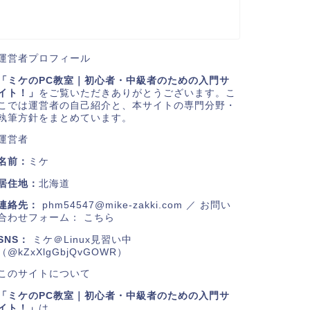
運営者プロフィール
「ミケのPC教室｜初心者・中級者のための入門サ
イト！」
をご覧いただきありがとうございます。こ
こでは運営者の自己紹介と、本サイトの専門分野・
執筆方針をまとめています。
運営者
名前：
ミケ
居住地：
北海道
連絡先：
phm54547@mike-zakki.com
／ お問い
合わせフォーム：
こちら
SNS：
ミケ＠Linux見習い中
（@kZxXlgGbjQvGOWR）
このサイトについて
「ミケのPC教室｜初心者・中級者のための入門サ
イト！」
は、