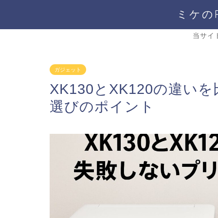
ミケの
当サイ
ガジェット
XK130とXK120の違
選びのポイント