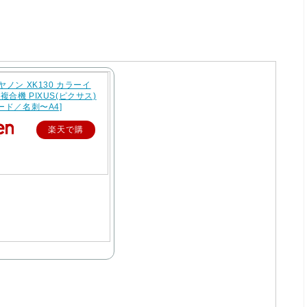
ヤノン XK130 カラーイ
合機 PIXUS(ピクサス)
ード／名刺〜A4]
楽天で購
入