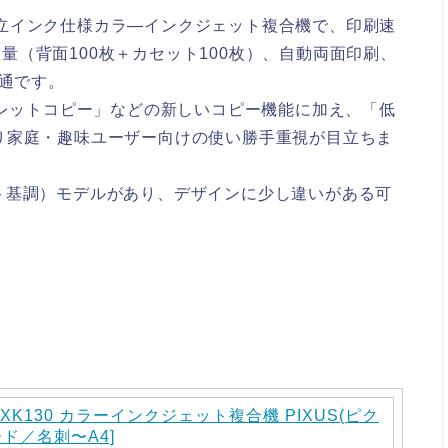
5色独立インク仕様カラ―インクジェット複合機で、印刷速
紙容量（背面100枚＋カセット100枚）、自動両面印刷、
共通です
。
クレットコピー」などの新しいコピー機能に加え、「低
り家庭・趣味ユーザー向けの使い勝手重視が目立ちま
ト基調）モデルがあり、デザインに少し違いがある可
XK130 カラーインクジェット複合機 PIXUS(ピク
ード／名刺〜A4]