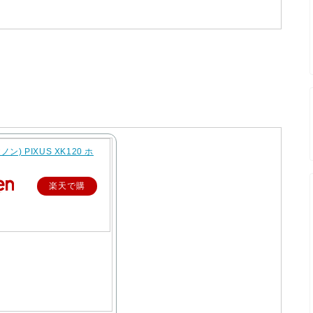
ノン) PIXUS XK120 ホ
楽天で購
入