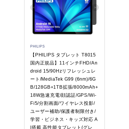
PHILIPS
【PHILIPS タブレット T8015 
国内正規品】11インチFHD/An
droid 15/90Hzリフレッシュレ
ート/MediaTek G99 (6nm)/6G
B/128GB+1TB拡張/8000mAh+
18W急速充電/顔認証/GPS/Wi-
Fi5/分割画面/ワイヤレス投影/
ユーザー補助/保護者制限付き/
学習・ビジネス・キッズ対応 A
I搭載 高性能タブレット(グレ