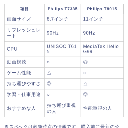
項目
Philips T7335
Philips T8015
画面サイズ
8.7インチ
11インチ
リフレッシュレ
90Hz
90Hz
ート
UNISOC T61
MediaTek Helio
CPU
5
G99
動画視聴
○
◎
ゲーム性能
△
○
持ち運びやすさ
◎
△
学習・仕事用途
○
◎
持ち運び重視
おすすめな人
性能重視の人
の人
※スペックは執筆時点の情報です。購入前に最新の公