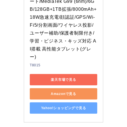
ート/MediaTek G99 (6nm)/6G
B/128GB+1TB拡張/8000mAh+
18W急速充電/顔認証/GPS/Wi-
Fi5/分割画面/ワイヤレス投影/
ユーザー補助/保護者制限付き/
学習・ビジネス・キッズ対応 A
I搭載 高性能タブレット(グレ
ー)
T8015
楽天市場で見る
Amazonで見る
Yahoo!ショッピングで見る