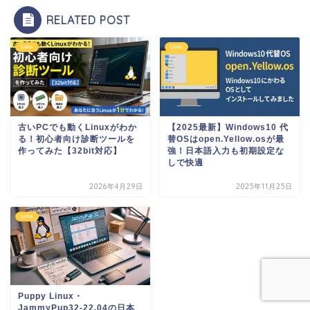
RELATED POST
Linux
Linux
古いPCでも動くLinuxがわか
【2025最新】Windows10 代
る！初心者向け診断ツールを
替OSはopen.Yellow.osが最
作ってみた【32bit対応】
強！日本語入力も初期設定な
しで快適
2026年4月29日
2025年11月25日
Linux
Puppy Linux・
JammyPup32-22.04の日本