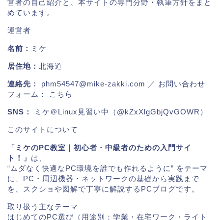
営者の自己紹介と、本サイトの専門分野・執筆方針をまと
めています。
運営者
名前：
ミケ
居住地：
北海道
連絡先：
phm54547@mike-zakki.com
／ お問い合わせ
フォーム：
こちら
SNS：
ミケ＠Linux見習い中（@kZxXlgGbjQvGOWR）
このサイトについて
「ミケのPC教室｜初心者・中級者のための入門サイ
ト！」
は、
“ムダなく快適なPC環境を誰でも作れるように” をテーマ
に、PC・周辺機器・ネットワークの基礎から実践まで
を、スクショや図解で丁寧に解説するPCブログです。
取り扱う主なテーマ
はじめてのPC選び（用途別：学業・在宅ワーク・ライト