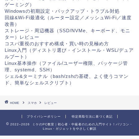
ゲーミング）
Windowsの初期設定・バックアップ・トラブル対処
回線&Wi-Fi最適化（ルーター設定／メッシュWi-Fi／速度
改善）
ストレージ・周辺機器（SSD/NVMe、キーボード、モニ
ター）レビュー
コスパ重視のおすすめ構成・買い時の見極め方
Linux入門（ディストリ選び・インストール・WSL/デュア
ルブート）
Linux基本操作（ファイル/ユーザー権限、パッケージ管
理、systemd、SSH）
シェル&ターミナル（bash/zshの基礎、よく使うコマン
ド、簡単なシェルスクリプト）
HOME
スマホ
レビュー
プライバシーポリシー
特定商取引法に基づく表記
2022–2026 ミケのPC教室｜初心者・中級者のための入門サイト！パソコン・
Linux・ガジェットをやさしく解説