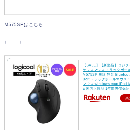
M575SPはこちら
↓ ↓ ↓
【SALE】【新製品】ロジク
ヤレスマウス トラックボール
M575SP 無線 静音 Bluetooth
Bolt トラックボールマウス
マウス windows mac iPad 
a 国内正規品 1年間無償保証
楽