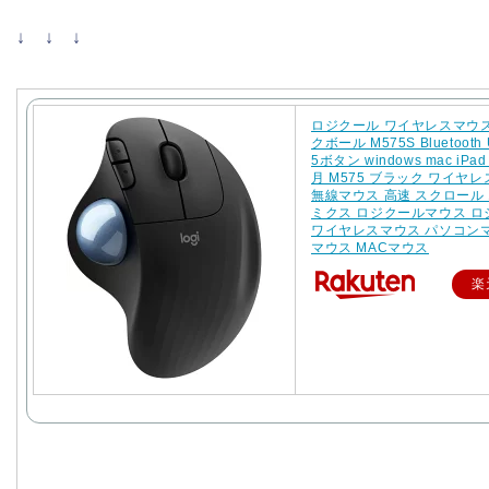
↓ ↓ ↓
ロジクール ワイヤレスマウス
クボール M575S Bluetooth U
5ボタン windows mac iPa
月 M575 ブラック ワイヤレ
無線マウス 高速 スクロール
ミクス ロジクールマウス ロ
ワイヤレスマウス パソコンマ
マウス MACマウス
楽