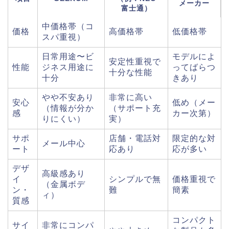
メーカー
富士通）
中価格帯（コ
価格
高価格帯
低価格帯
スパ重視）
日常用途〜ビ
モデルによ
安定性重視で
性能
ジネス用途に
ってばらつ
十分な性能
十分
きあり
やや不安あり
非常に高い
安心
低め（メー
（情報が分か
（サポート充
感
カー次第）
りにくい）
実）
サポ
店舗・電話対
限定的な対
メール中心
ート
応あり
応が多い
デザ
高級感あり
イ
シンプルで無
価格重視で
（金属ボデ
ン・
難
簡素
ィ）
質感
コンパクト
サイ
非常にコンパ