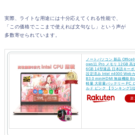
実際、ライトな用途には十分応えてくれる性能で、
「この価格でここまで使えれば文句なし」という声が
多数寄せられています。
ノートパソコン 新品 Office付
ows11 Pro メモリ 12GB 高
6GB 14型液晶 日本語キー
設定済み Intel n4000 Web
B3.0 miniHDMI 無線機能 Blu
軽量 大容量バッテリー PC
ルド ピンク 【ランキング1
楽