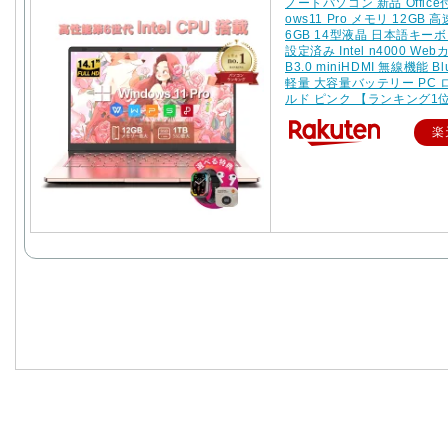
ノートパソコン 新品 Office付
ows11 Pro メモリ 12GB 高
6GB 14型液晶 日本語キー
設定済み Intel n4000 Web
B3.0 miniHDMI 無線機能 Blu
軽量 大容量バッテリー PC
ルド ピンク 【ランキング1
楽