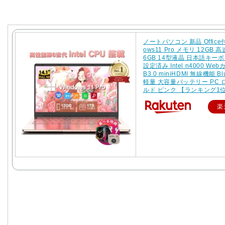
ノートパソコン 新品 Office付
ows11 Pro メモリ 12GB 高
6GB 14型液晶 日本語キー
設定済み Intel n4000 Web
B3.0 miniHDMI 無線機能 Blu
軽量 大容量バッテリー PC
ルド ピンク 【ランキング1
楽