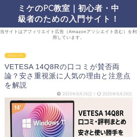
ミケのPC教室｜初心者・中
級者のための入門サイト！
当サイトはアフィリエイト広告（Amazonアソシエイト含む）を利
用しています。
ガジェット
VETESA 14Q8Rの口コミが賛否両
論？安さ重視派に人気の理由と注意点
を解説
2025年8月26日
/
2025年8月29日