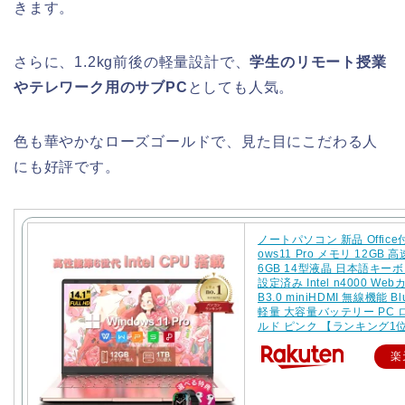
きます。
さらに、1.2kg前後の軽量設計で、
学生のリモート授業
やテレワーク用のサブPC
としても人気。
色も華やかなローズゴールドで、見た目にこだわる人
にも好評です。
ノートパソコン 新品 Office付
ows11 Pro メモリ 12GB 高
6GB 14型液晶 日本語キー
設定済み Intel n4000 Web
B3.0 miniHDMI 無線機能 Blu
軽量 大容量バッテリー PC
ルド ピンク 【ランキング1
楽