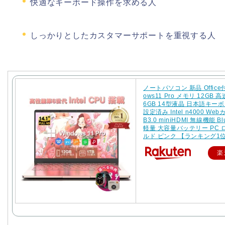
快適なキーボード操作を求める人
しっかりとしたカスタマーサポートを重視する人
ノートパソコン 新品 Office付
ows11 Pro メモリ 12GB 高
6GB 14型液晶 日本語キー
設定済み Intel n4000 Web
B3.0 miniHDMI 無線機能 Blu
軽量 大容量バッテリー PC
ルド ピンク 【ランキング1
楽