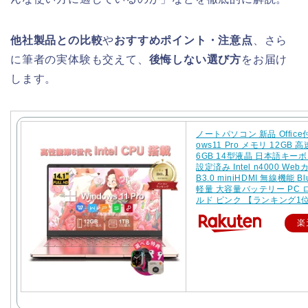
他社製品との比較
や
おすすめポイント・注意点
、さら
に筆者の実体験も交えて、
後悔しない選び方
をお届け
します。
ノートパソコン 新品 Office付
ows11 Pro メモリ 12GB 高
6GB 14型液晶 日本語キー
設定済み Intel n4000 Web
B3.0 miniHDMI 無線機能 Blu
軽量 大容量バッテリー PC
ルド ピンク 【ランキング1
楽