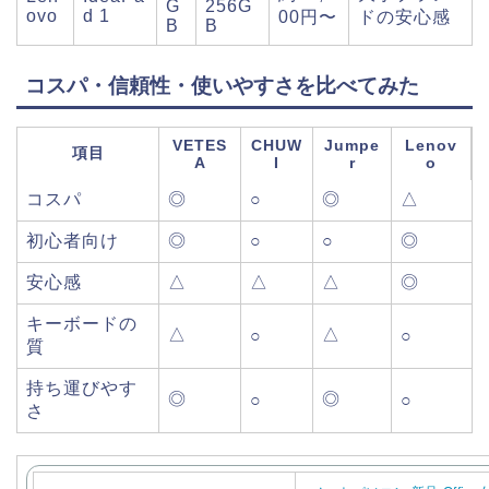
G
256G
ovo
d 1
00円〜
ドの安心感
B
B
コスパ・信頼性・使いやすさを比べてみた
VETES
CHUW
Jumpe
Lenov
項目
A
I
r
o
コスパ
◎
○
◎
△
初心者向け
◎
○
○
◎
安心感
△
△
△
◎
キーボードの
△
△
○
○
質
持ち運びやす
◎
◎
○
○
さ