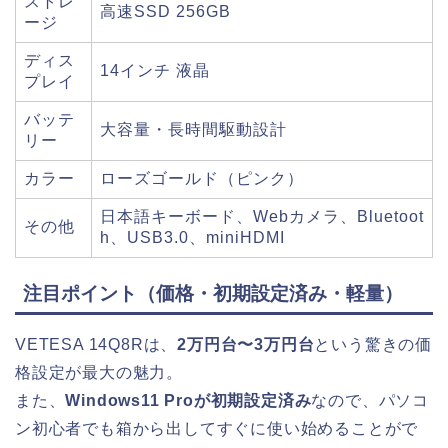
ストレ
高速SSD 256GB
ージ
ディス
14インチ 液晶
プレイ
バッテ
大容量・長時間駆動設計
リー
カラー
ローズゴールド（ピンク）
日本語キーボード、Webカメラ、Bluetoot
その他
h、USB3.0、miniHDMI
注目ポイント（価格・初期設定済み・軽量）
VETESA 14Q8Rは、
2万円台〜3万円台
という驚きの価
格設定が最大の魅力。
また、
Windows11 Proが初期設定済み
なので、パソコ
ン初心者でも箱から出してすぐに使い始めることがで