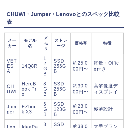
CHUWI・Jumper・Lenovoとのスペック比較
表
メ
メー
モデル
ストレ
モ
価格帯
特徴
カー
名
ージ
リ
1
VET
SSD
約25,0
軽量・Offic
2
ES
14Q8R
256G
G
00円〜
e付き
A
B
B
HeroB
8
SSD
約30,0
高解像度デ
CH
ook Pr
G
256G
UWI
00円〜
ィスプレイ
o
B
B
6
SSD
約23,0
Jum
EZboo
極薄設計
G
128G
per
k X3
00円〜
B
B
8
SSD
約38,0
大手ブラン
Len
IdeaPa