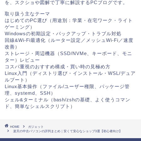
を、スクショや図解で丁寧に解説するPCブログです。
取り扱う主なテーマ
はじめてのPC選び（用途別：学業・在宅ワーク・ライト
ゲーミング）
Windowsの初期設定・バックアップ・トラブル対処
回線&Wi-Fi最適化（ルーター設定／メッシュWi-Fi／速度
改善）
ストレージ・周辺機器（SSD/NVMe、キーボード、モニ
ター）レビュー
コスパ重視のおすすめ構成・買い時の見極め方
Linux入門（ディストリ選び・インストール・WSL/デュア
ルブート）
Linux基本操作（ファイル/ユーザー権限、パッケージ管
理、systemd、SSH）
シェル&ターミナル（bash/zshの基礎、よく使うコマン
ド、簡単なシェルスクリプト）
HOME
ガジェット
楽天の中古パソコンの評判まとめ｜安くて安心なショップ3選【初心者向け】