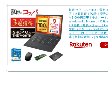
超得P5倍｜2024H&B 最新
応｜本日超得！P2倍｜楽天
ら3,000円OFF｜中古ノー
Windows11 Microsoft Offic
&B 搭載｜店長おまかせ｜Core
世代 メモリ 8GB SSD 25
C ノートPC｜テンキー搭載
典｜初期設定済み｜整備済
楽