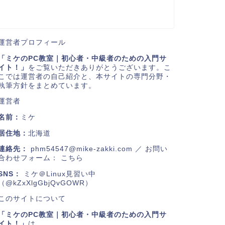
運営者プロフィール
「ミケのPC教室｜初心者・中級者のための入門サ
イト！」
をご覧いただきありがとうございます。こ
こでは運営者の自己紹介と、本サイトの専門分野・
執筆方針をまとめています。
運営者
名前：
ミケ
居住地：
北海道
連絡先：
phm54547@mike-zakki.com
／ お問い
合わせフォーム：
こちら
SNS：
ミケ＠Linux見習い中
（@kZxXlgGbjQvGOWR）
このサイトについて
「ミケのPC教室｜初心者・中級者のための入門サ
イト！」
は、