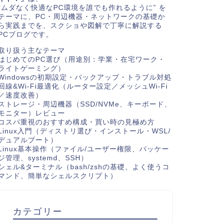
“ムダなく快適なPC環境を誰でも作れるように” を
テーマに、PC・周辺機器・ネットワークの基礎か
ら実践までを、スクショや図解で丁寧に解説する
PCブログです。
取り扱う主なテーマ
はじめてのPC選び（用途別：学業・在宅ワーク・
ライトゲーミング）
Windowsの初期設定・バックアップ・トラブル対処
回線&Wi-Fi最適化（ルーター設定／メッシュWi-Fi
／速度改善）
ストレージ・周辺機器（SSD/NVMe、キーボード、
モニター）レビュー
コスパ重視のおすすめ構成・買い時の見極め方
Linux入門（ディストリ選び・インストール・WSL/
デュアルブート）
Linux基本操作（ファイル/ユーザー権限、パッケー
ジ管理、systemd、SSH）
シェル&ターミナル（bash/zshの基礎、よく使うコ
マンド、簡単なシェルスクリプト）
カテゴリー