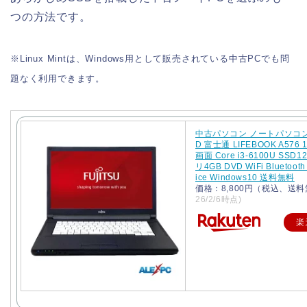
つの方法です。
※Linux Mintは、Windows用として販売されている中古PCでも問
題なく利用できます。
中古パソコン ノートパソコン
D 富士通 LIFEBOOK A576 
画面 Core i3-6100U SSD
リ4GB DVD WiFi Bluetooth
ice Windows10 送料無料
価格：8,800円（税込、送料
26/2/6時点)
楽