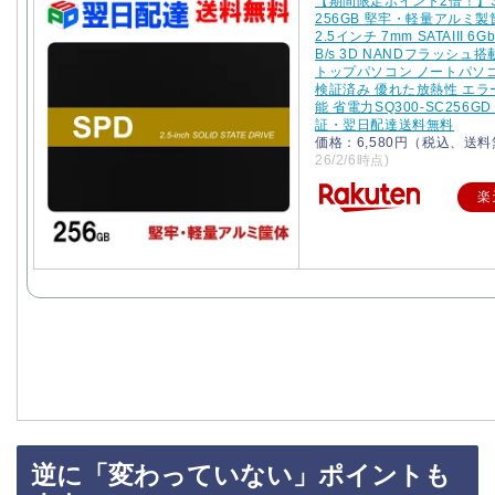
【期間限定ポイント2倍！】SP
256GB 堅牢・軽量アルミ製
2.5インチ 7mm SATAIII 6Gb
B/s 3D NANDフラッシュ搭
トップパソコン ノートパソコ
検証済み 優れた放熱性 エラ
能 省電力SQ300-SC256GD
証・翌日配達送料無料
価格：6,580円（税込、送料
26/2/6時点)
楽
逆に「変わっていない」ポイントも