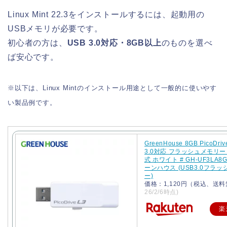
Linux Mint 22.3をインストールするには、起動用の
USBメモリが必要です。
初心者の方は、
USB 3.0対応・8GB以上
のものを選べ
ば安心です。
※以下は、Linux Mintのインストール用途として一般的に使いやす
い製品例です。
GreenHouse 8GB PicoDriv
3.0対応 フラッシュメモリー
式 ホワイト # GH-UF3LA8
ーンハウス (USB3.0フラ
ー)
価格：1,120円（税込、送料
26/2/6時点)
楽