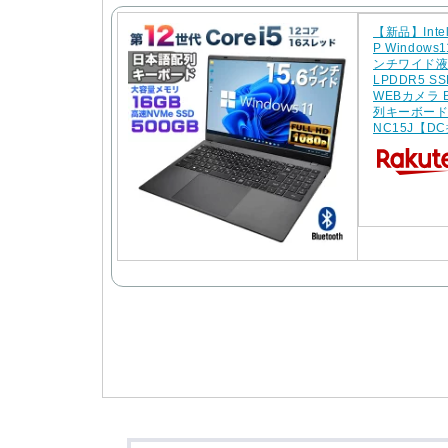
【新品】Intel
P Window
ンチワイド液晶
LPDDR5 SS
WEBカメラ B
列キーボード 
NC15J【D