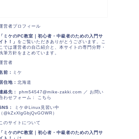
運営者プロフィール
「ミケのPC教室｜初心者・中級者のための入門サ
イト！」
をご覧いただきありがとうございます。こ
こでは運営者の自己紹介と、本サイトの専門分野・
執筆方針をまとめています。
運営者
名前：
ミケ
居住地：
北海道
連絡先：
phm54547@mike-zakki.com
／ お問い
合わせフォーム：
こちら
SNS：
ミケ＠Linux見習い中
（@kZxXlgGbjQvGOWR）
このサイトについて
「ミケのPC教室｜初心者・中級者のための入門サ
イト！」
は、