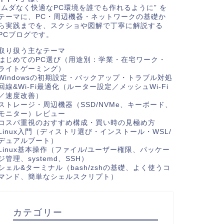
“ムダなく快適なPC環境を誰でも作れるように” を
テーマに、PC・周辺機器・ネットワークの基礎か
ら実践までを、スクショや図解で丁寧に解説する
PCブログです。
取り扱う主なテーマ
はじめてのPC選び（用途別：学業・在宅ワーク・
ライトゲーミング）
Windowsの初期設定・バックアップ・トラブル対処
回線&Wi-Fi最適化（ルーター設定／メッシュWi-Fi
／速度改善）
ストレージ・周辺機器（SSD/NVMe、キーボード、
モニター）レビュー
コスパ重視のおすすめ構成・買い時の見極め方
Linux入門（ディストリ選び・インストール・WSL/
デュアルブート）
Linux基本操作（ファイル/ユーザー権限、パッケー
ジ管理、systemd、SSH）
シェル&ターミナル（bash/zshの基礎、よく使うコ
マンド、簡単なシェルスクリプト）
カテゴリー