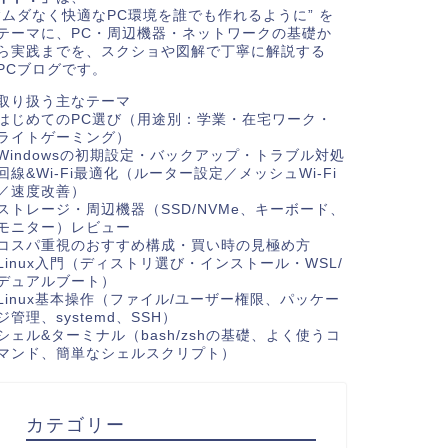
“ムダなく快適なPC環境を誰でも作れるように” を
テーマに、PC・周辺機器・ネットワークの基礎か
ら実践までを、スクショや図解で丁寧に解説する
PCブログです。
取り扱う主なテーマ
はじめてのPC選び（用途別：学業・在宅ワーク・
ライトゲーミング）
Windowsの初期設定・バックアップ・トラブル対処
回線&Wi-Fi最適化（ルーター設定／メッシュWi-Fi
／速度改善）
ストレージ・周辺機器（SSD/NVMe、キーボード、
モニター）レビュー
コスパ重視のおすすめ構成・買い時の見極め方
Linux入門（ディストリ選び・インストール・WSL/
デュアルブート）
Linux基本操作（ファイル/ユーザー権限、パッケー
ジ管理、systemd、SSH）
シェル&ターミナル（bash/zshの基礎、よく使うコ
マンド、簡単なシェルスクリプト）
カテゴリー