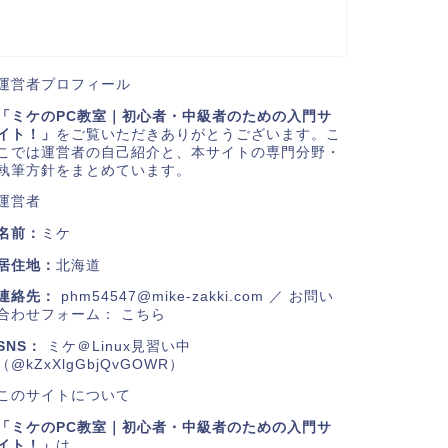
運営者プロフィール
「ミケのPC教室｜初心者・中級者のための入門サ
イト！」
をご覧いただきありがとうございます。こ
こでは運営者の自己紹介と、本サイトの専門分野・
執筆方針をまとめています。
運営者
名前：
ミケ
居住地：
北海道
連絡先：
phm54547@mike-zakki.com
／ お問い
合わせフォーム：
こちら
SNS：
ミケ＠Linux見習い中
（@kZxXlgGbjQvGOWR）
このサイトについて
「ミケのPC教室｜初心者・中級者のための入門サ
イト！」
は、