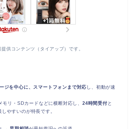
報提供コンテンツ（タイアップ）です。
レージを中心に、スマートフォンまで対応
し、初動が速
USBメモリ・SDカードなどに横断対応し、
24時間受付
と
談しやすいのが特長です。
 → 早期相談
が最短復旧への近道。