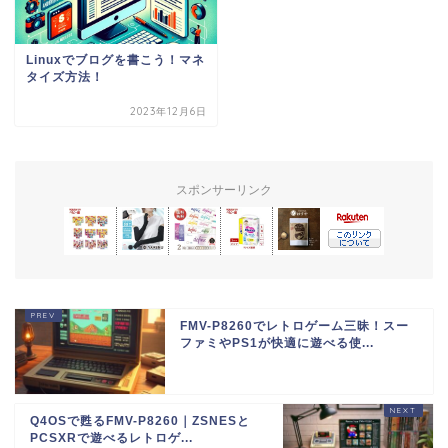
Linuxでブログを書こう！マネ
タイズ方法！
2023年12月6日
スポンサーリンク
FMV-P8260でレトロゲーム三昧！スー
ファミやPS1が快適に遊べる使...
Q4OSで甦るFMV-P8260｜ZSNESと
PCSXRで遊べるレトロゲ...