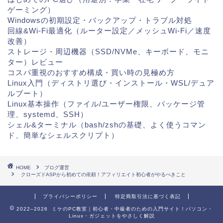
ゲーミング）
Windowsの初期設定・バックアップ・トラブル対処
回線&Wi-Fi最適化（ルーター設定／メッシュWi-Fi／速度
改善）
ストレージ・周辺機器（SSD/NVMe、キーボード、モニ
ター）レビュー
コスパ重視のおすすめ構成・買い時の見極め方
Linux入門（ディストリ選び・インストール・WSL/デュア
ルブート）
Linux基本操作（ファイル/ユーザー権限、パッケージ管
理、systemd、SSH）
シェル&ターミナル（bash/zshの基礎、よく使うコマン
ド、簡単なシェルスクリプト）
HOME
ブログ運営
クローズドASPから初めての依頼！アフィリエイト初心者がやるべきこと
プライバシーポリシー
特定商取引法に基づく表記
2022–2026 ミケのPC教室｜初心者・中級者のための入門サイト！パソコン・
Linux・ガジェットをやさしく解説