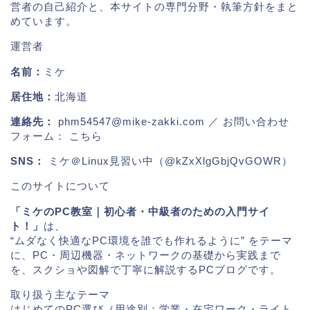
営者の自己紹介と、本サイトの専門分野・執筆方針をまと
めています。
運営者
名前：
ミケ
居住地：
北海道
連絡先：
phm54547@mike-zakki.com
／ お問い合わせ
フォーム：
こちら
SNS：
ミケ＠Linux見習い中（@kZxXlgGbjQvGOWR）
このサイトについて
「ミケのPC教室｜初心者・中級者のための入門サイ
ト！」
は、
“ムダなく快適なPC環境を誰でも作れるように” をテーマ
に、PC・周辺機器・ネットワークの基礎から実践まで
を、スクショや図解で丁寧に解説するPCブログです。
取り扱う主なテーマ
はじめてのPC選び（用途別：学業・在宅ワーク・ライト