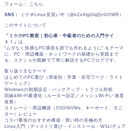
フォーム：
こちら
SNS：
ミケ＠Linux見習い中（@kZxXlgGbjQvGOWR）
このサイトについて
「ミケのPC教室｜初心者・中級者のための入門サイ
ト！」
は、
“ムダなく快適なPC環境を誰でも作れるように” をテーマ
に、PC・周辺機器・ネットワークの基礎から実践まで
を、スクショや図解で丁寧に解説するPCブログです。
取り扱う主なテーマ
はじめてのPC選び（用途別：学業・在宅ワーク・ライト
ゲーミング）
Windowsの初期設定・バックアップ・トラブル対処
回線&Wi-Fi最適化（ルーター設定／メッシュWi-Fi／速度
改善）
ストレージ・周辺機器（SSD/NVMe、キーボード、モニ
ター）レビュー
コスパ重視のおすすめ構成・買い時の見極め方
Linux入門（ディストリ選び・インストール・WSL/デュア