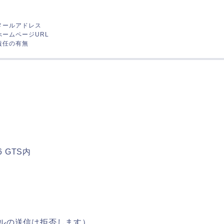
名
メールアドレス
ホームページURL
責任の有無
 GTS内
ルの送信は拒否します）