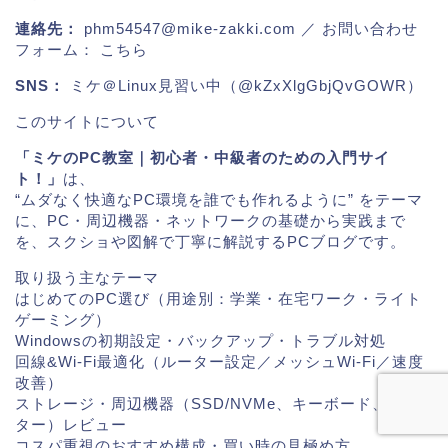
連絡先：
phm54547@mike-zakki.com
／ お問い合わせ
フォーム：
こちら
SNS：
ミケ＠Linux見習い中（@kZxXlgGbjQvGOWR）
このサイトについて
「ミケのPC教室｜初心者・中級者のための入門サイ
ト！」
は、
“ムダなく快適なPC環境を誰でも作れるように” をテーマ
に、PC・周辺機器・ネットワークの基礎から実践まで
を、スクショや図解で丁寧に解説するPCブログです。
取り扱う主なテーマ
はじめてのPC選び（用途別：学業・在宅ワーク・ライト
ゲーミング）
Windowsの初期設定・バックアップ・トラブル対処
回線&Wi-Fi最適化（ルーター設定／メッシュWi-Fi／速度
改善）
ストレージ・周辺機器（SSD/NVMe、キーボード、モニ
ター）レビュー
コスパ重視のおすすめ構成・買い時の見極め方