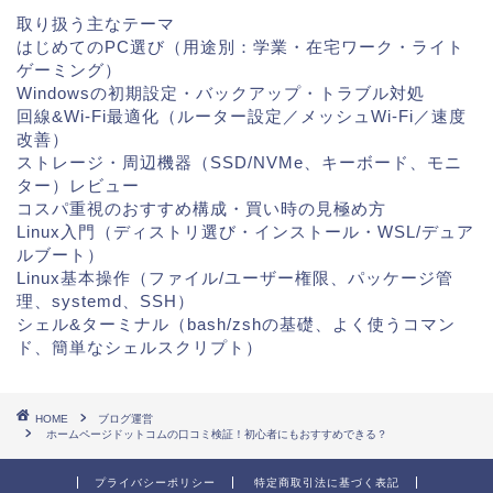
取り扱う主なテーマ
はじめてのPC選び（用途別：学業・在宅ワーク・ライト
ゲーミング）
Windowsの初期設定・バックアップ・トラブル対処
回線&Wi-Fi最適化（ルーター設定／メッシュWi-Fi／速度
改善）
ストレージ・周辺機器（SSD/NVMe、キーボード、モニ
ター）レビュー
コスパ重視のおすすめ構成・買い時の見極め方
Linux入門（ディストリ選び・インストール・WSL/デュア
ルブート）
Linux基本操作（ファイル/ユーザー権限、パッケージ管
理、systemd、SSH）
シェル&ターミナル（bash/zshの基礎、よく使うコマン
ド、簡単なシェルスクリプト）
HOME
ブログ運営
ホームページドットコムの口コミ検証！初心者にもおすすめできる？
プライバシーポリシー
特定商取引法に基づく表記