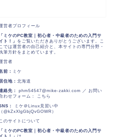
運営者プロフィール
「ミケのPC教室｜初心者・中級者のための入門サ
イト！」
をご覧いただきありがとうございます。こ
こでは運営者の自己紹介と、本サイトの専門分野・
執筆方針をまとめています。
運営者
名前：
ミケ
居住地：
北海道
連絡先：
phm54547@mike-zakki.com
／ お問い
合わせフォーム：
こちら
SNS：
ミケ＠Linux見習い中
（@kZxXlgGbjQvGOWR）
このサイトについて
「ミケのPC教室｜初心者・中級者のための入門サ
イト！」
は、