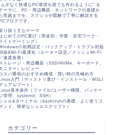
“ムダなく快適なPC環境を誰でも作れるように” を
テーマに、PC・周辺機器・ネットワークの基礎か
ら実践までを、スクショや図解で丁寧に解説する
PCブログです。
取り扱う主なテーマ
はじめてのPC選び（用途別：学業・在宅ワーク・
ライトゲーミング）
Windowsの初期設定・バックアップ・トラブル対処
回線&Wi-Fi最適化（ルーター設定／メッシュWi-Fi
／速度改善）
ストレージ・周辺機器（SSD/NVMe、キーボード、
モニター）レビュー
コスパ重視のおすすめ構成・買い時の見極め方
Linux入門（ディストリ選び・インストール・WSL/
デュアルブート）
Linux基本操作（ファイル/ユーザー権限、パッケー
ジ管理、systemd、SSH）
シェル&ターミナル（bash/zshの基礎、よく使うコ
マンド、簡単なシェルスクリプト）
カテゴリー