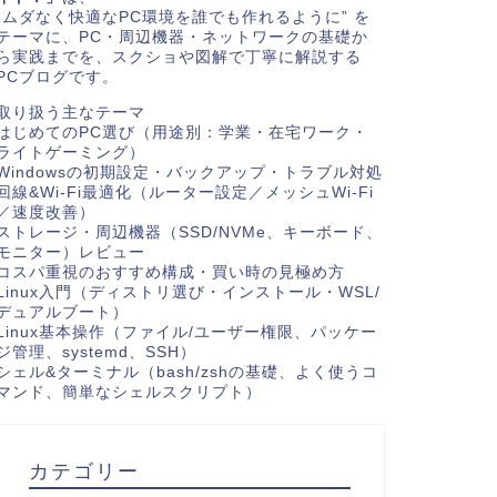
“ムダなく快適なPC環境を誰でも作れるように” を
テーマに、PC・周辺機器・ネットワークの基礎か
ら実践までを、スクショや図解で丁寧に解説する
PCブログです。
取り扱う主なテーマ
はじめてのPC選び（用途別：学業・在宅ワーク・
ライトゲーミング）
Windowsの初期設定・バックアップ・トラブル対処
回線&Wi-Fi最適化（ルーター設定／メッシュWi-Fi
／速度改善）
ストレージ・周辺機器（SSD/NVMe、キーボード、
モニター）レビュー
コスパ重視のおすすめ構成・買い時の見極め方
Linux入門（ディストリ選び・インストール・WSL/
デュアルブート）
Linux基本操作（ファイル/ユーザー権限、パッケー
ジ管理、systemd、SSH）
シェル&ターミナル（bash/zshの基礎、よく使うコ
マンド、簡単なシェルスクリプト）
カテゴリー