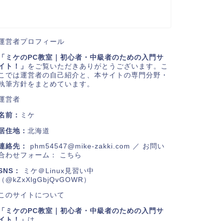
運営者プロフィール
「ミケのPC教室｜初心者・中級者のための入門サ
イト！」
をご覧いただきありがとうございます。こ
こでは運営者の自己紹介と、本サイトの専門分野・
執筆方針をまとめています。
運営者
名前：
ミケ
居住地：
北海道
連絡先：
phm54547@mike-zakki.com
／ お問い
合わせフォーム：
こちら
SNS：
ミケ＠Linux見習い中
（@kZxXlgGbjQvGOWR）
このサイトについて
「ミケのPC教室｜初心者・中級者のための入門サ
イト！」
は、