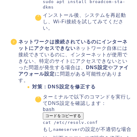
sudo apt install broadcom-sta-
dkms
インストール後、システムを再起動
し、Wi-Fi接続を試してみてくださ
い。
ネットワークは接続されているのにインターネ
ットにアクセスできない
ネットワーク自体には
接続できているのに、インターネットが使用で
きない、特定のサイトにアクセスできないとい
った問題が発生する場合は、
DNS設定
や
ファイ
アウォール設定
に問題がある可能性がありま
す。
対策：DNS設定を修正する
ターミナルで以下のコマンドを実行し
てDNS設定を確認します：
bash
コードをコピーする
cat
/etc/resolv.conf
もし
の設定が不適切な場合
nameserver