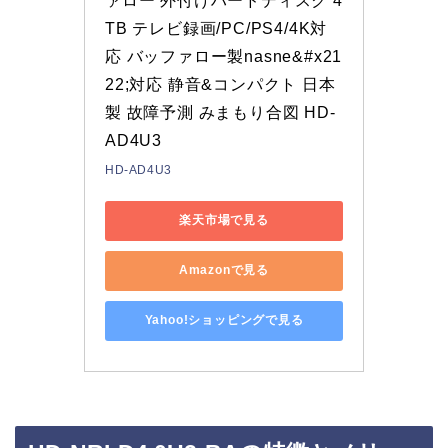
ァロー 外付けハードディスク 4
TB テレビ録画/PC/PS4/4K対
応 バッファロー製nasne&#x21
22;対応 静音&コンパクト 日本
製 故障予測 みまもり合図 HD-
AD4U3
HD-AD4U3
楽天市場で見る
Amazonで見る
Yahoo!ショッピングで見る