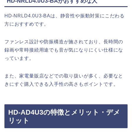
HD‑NRLD4.0U3‑BAがおすすめな人
HD‑NRLD4.0U3‑BAは、静音性や振動対策にこだわる
方におすすめです。
ファンレス設計や防振構造が施されており、長時間の
録画や常時接続用途でも音が気になりにくい仕様にな
っています。
また、家電量販店などでの取り扱いが多く、必要なと
きにすぐ購入できる入手性の高さもポイントです。
HD‑AD4U3の特徴とメリット・デメ
リット