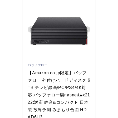
バッファロー
【Amazon.co.jp限定】バッフ
ァロー 外付けハードディスク 6
TB テレビ録画/PC/PS4/4K対
応 バッファロー製nasne&#x21
22;対応 静音&コンパクト 日本
製 故障予測 みまもり合図 HD-
AD6U3