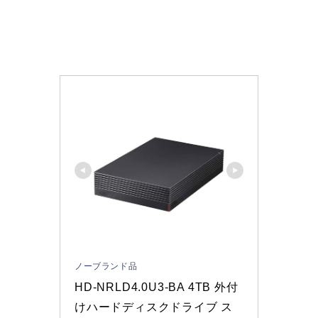
ノーブランド品
HD-NRLD4.0U3-BA 4TB 外付
けハードディスクドライブ ス