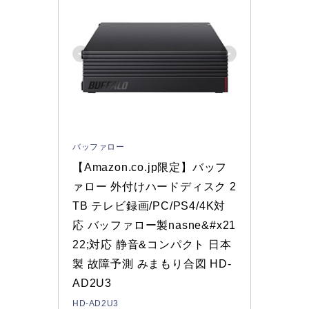
バッファロー
【Amazon.co.jp限定】バッフ
ァロー 外付けハードディスク 2
TB テレビ録画/PC/PS4/4K対
応 バッファロー製nasne&#x21
22;対応 静音&コンパクト 日本
製 故障予測 みまもり合図 HD-
AD2U3
HD-AD2U3