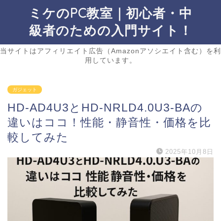
ミケのPC教室｜初心者・中
級者のための入門サイト！
当サイトはアフィリエイト広告（Amazonアソシエイト含む）を利
用しています。
ガジェット
HD‑AD4U3とHD‑NRLD4.0U3‑BAの
違いはココ！性能・静音性・価格を比
較してみた
2025年10月8日