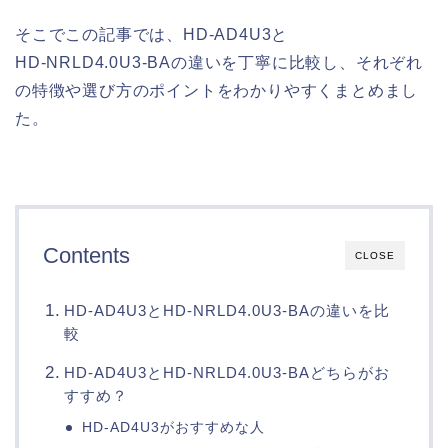
そこでこの記事では、HD‑AD4U3と
HD‑NRLD4.0U3‑BAの違いを丁寧に比較し、それぞれ
の特徴や選び方のポイントをわかりやすくまとめまし
た。
Contents
CLOSE
HD‑AD4U3とHD‑NRLD4.0U3‑BAの違いを比
較
HD‑AD4U3とHD‑NRLD4.0U3‑BAどちらがお
すすめ？
HD‑AD4U3がおすすめな人