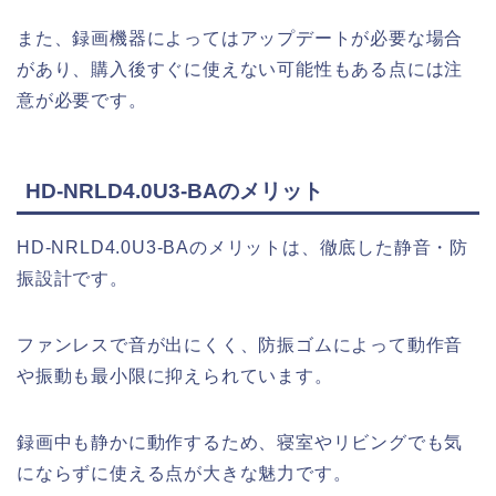
また、録画機器によってはアップデートが必要な場合
があり、購入後すぐに使えない可能性もある点には注
意が必要です。
HD‑NRLD4.0U3‑BAのメリット
HD‑NRLD4.0U3‑BAのメリットは、徹底した静音・防
振設計です。
ファンレスで音が出にくく、防振ゴムによって動作音
や振動も最小限に抑えられています。
録画中も静かに動作するため、寝室やリビングでも気
にならずに使える点が大きな魅力です。