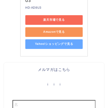
U3
HD-AD8U3
楽天市場で見る
Amazonで見る
Yahoo!ショッピングで見る
メルマガはこちら
↓ ↓ ↓