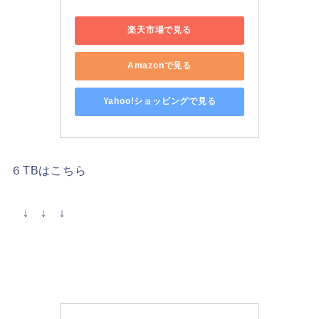
楽天市場で見る
Amazonで見る
Yahoo!ショッピングで見る
６TBはこちら
↓ ↓ ↓