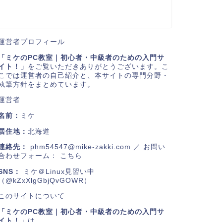
運営者プロフィール
「ミケのPC教室｜初心者・中級者のための入門サ
イト！」
をご覧いただきありがとうございます。こ
こでは運営者の自己紹介と、本サイトの専門分野・
執筆方針をまとめています。
運営者
名前：
ミケ
居住地：
北海道
連絡先：
phm54547@mike-zakki.com
／ お問い
合わせフォーム：
こちら
SNS：
ミケ＠Linux見習い中
（@kZxXlgGbjQvGOWR）
このサイトについて
「ミケのPC教室｜初心者・中級者のための入門サ
イト！」
は、