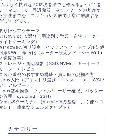
“ムダなく快適なPC環境を誰でも作れるように” を
テーマに、PC・周辺機器・ネットワークの基礎か
ら実践までを、スクショや図解で丁寧に解説する
PCブログです。
取り扱う主なテーマ
はじめてのPC選び（用途別：学業・在宅ワーク・
ライトゲーミング）
Windowsの初期設定・バックアップ・トラブル対処
回線&Wi-Fi最適化（ルーター設定／メッシュWi-Fi
／速度改善）
ストレージ・周辺機器（SSD/NVMe、キーボード、
モニター）レビュー
コスパ重視のおすすめ構成・買い時の見極め方
Linux入門（ディストリ選び・インストール・WSL/
デュアルブート）
Linux基本操作（ファイル/ユーザー権限、パッケー
ジ管理、systemd、SSH）
シェル&ターミナル（bash/zshの基礎、よく使うコ
マンド、簡単なシェルスクリプト）
カテゴリー