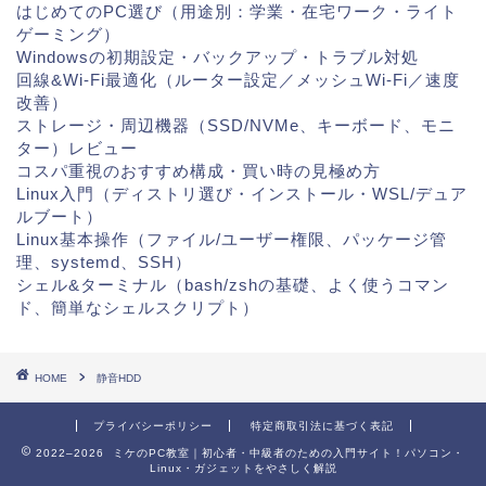
はじめてのPC選び（用途別：学業・在宅ワーク・ライト
ゲーミング）
Windowsの初期設定・バックアップ・トラブル対処
回線&Wi-Fi最適化（ルーター設定／メッシュWi-Fi／速度
改善）
ストレージ・周辺機器（SSD/NVMe、キーボード、モニ
ター）レビュー
コスパ重視のおすすめ構成・買い時の見極め方
Linux入門（ディストリ選び・インストール・WSL/デュア
ルブート）
Linux基本操作（ファイル/ユーザー権限、パッケージ管
理、systemd、SSH）
シェル&ターミナル（bash/zshの基礎、よく使うコマン
ド、簡単なシェルスクリプト）
HOME
静音HDD
プライバシーポリシー
特定商取引法に基づく表記
2022–2026 ミケのPC教室｜初心者・中級者のための入門サイト！パソコン・
Linux・ガジェットをやさしく解説