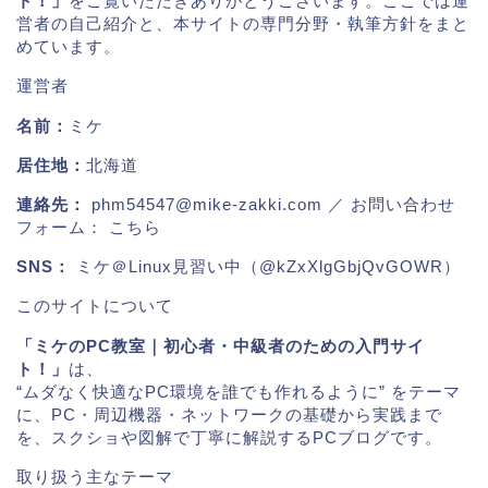
ト！」
をご覧いただきありがとうございます。ここでは運
営者の自己紹介と、本サイトの専門分野・執筆方針をまと
めています。
運営者
名前：
ミケ
居住地：
北海道
連絡先：
phm54547@mike-zakki.com
／ お問い合わせ
フォーム：
こちら
SNS：
ミケ＠Linux見習い中（@kZxXlgGbjQvGOWR）
このサイトについて
「ミケのPC教室｜初心者・中級者のための入門サイ
ト！」
は、
“ムダなく快適なPC環境を誰でも作れるように” をテーマ
に、PC・周辺機器・ネットワークの基礎から実践まで
を、スクショや図解で丁寧に解説するPCブログです。
取り扱う主なテーマ