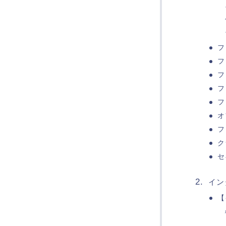
フ
フ
フ
フ
フ
オ
フ
ク
セ
イン
【